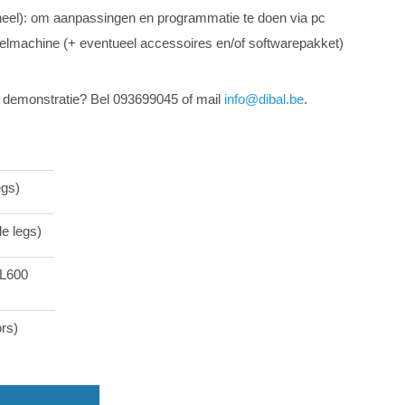
neel): om aanpassingen en programmatie te doen via pc
elmachine (+ eventueel accessoires en/of softwarepakket)
 of demonstratie? Bel 093699045 of mail
info@dibal.be
.
egs)
le legs)
-L600
rs)