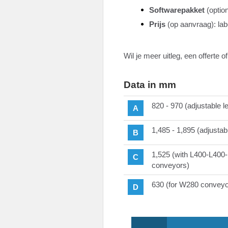
Softwarepakket
(optio
Prijs
(op aanvraag): lab
Wil je meer uitleg, een offerte
Data in mm
820 - 970 (adjustable l
A
1,485 - 1,895 (adjustab
B
1,525 (with L400-L400
C
conveyors)
630 (for W280 conveyo
D