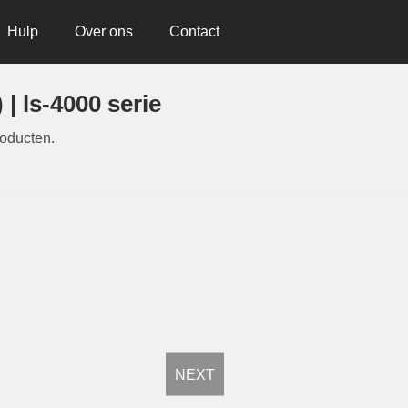
Hulp
Over ons
Contact
| ls-4000 serie
roducten.
NEXT