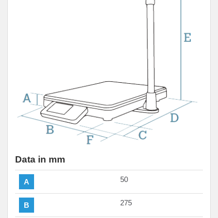
Data in mm
50
A
275
B