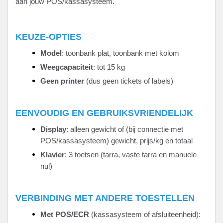
aan jouw POS/kassasysteem.
KEUZE-OPTIES
Model
: toonbank plat, toonbank met kolom
Weegcapaciteit
: tot 15 kg
Geen printer
(dus geen tickets of labels)
EENVOUDIG EN GEBRUIKSVRIENDELIJK
Display
: alleen gewicht of (bij connectie met
POS/kassasysteem) gewicht, prijs/kg en totaal
Klavier
: 3 toetsen (tarra, vaste tarra en manuele
nul)
VERBINDING MET ANDERE TOESTELLEN
Met POS/ECR
(kassasysteem of afsluiteenheid):