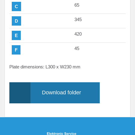
65
C
345
D
420
E
45
F
Plate dimensions: L
300
x W
230
mm
Download folder